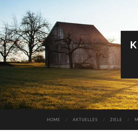
K
HOME
AKTUELLES
ZIELE
M